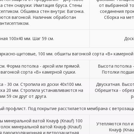
а стен снаружи: Имитация бруса. Стены
от выбранной т
ептиком. Обшивка стен внутри: Вагонка.
соединения прок
ются вагонкой. Наличник обработан
Сборка на мет
антисептиком.
ная 100х40 мм. Шаг 59 см.
Доск
аркасно-щитовые, 100 мм. обшиты вагонкой сорта «В» камерной 
см. Форма потолка - аркой или прямой.
Высота потолка -
вагонкой сорта «В» камерной сушки.
Потолки подшив
а - 30 см. Стропила из доски 40х100 мм.
Двускатная. Высот
ка 20 мм. Стропила устанавливаются на
Обрешетка - обрез
ии 59 см друг от друга.
р
ый профлист. Под покрытие расстилается мембрана с ветроза
ы минеральной ватой Кнауф (Knauf) 100
Утепляются пол и
толок минеральной ватой Кнауф (Knauf)
Кнауф (Knau
ся пароизоляционная и ветрозащитная