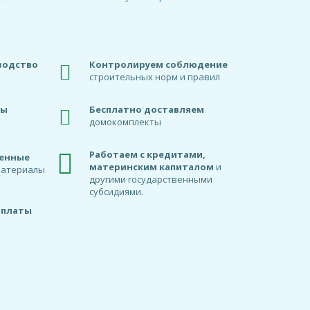
водство
Контролируем соблюдение
строительных норм и правил
ды
Бесплатно доставляем
домокомплекты
Работаем с кредитами,
венные
материнским капиталом
и
материалы
другими государственными
субсидиями.
оплаты