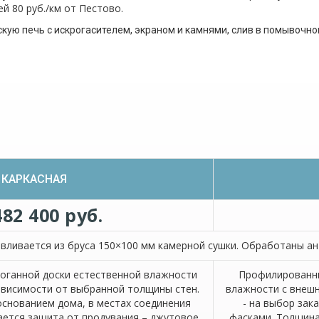
 80 руб./км от Пестово.
ую печь с искрогасителем, экраном и камнями, слив в помывочно
КАРКАСНАЯ
482 400 руб.
вливается из бруса 150×100 мм камерной сушки. Обработаны ан
роганной доски естественной влажности
Профилированны
зависимости от выбранной толщины стен.
влажности с внешн
основанием дома, в местах соединения
- на выбор зак
ается защита от продувания – джутовое
фасками. Толщина