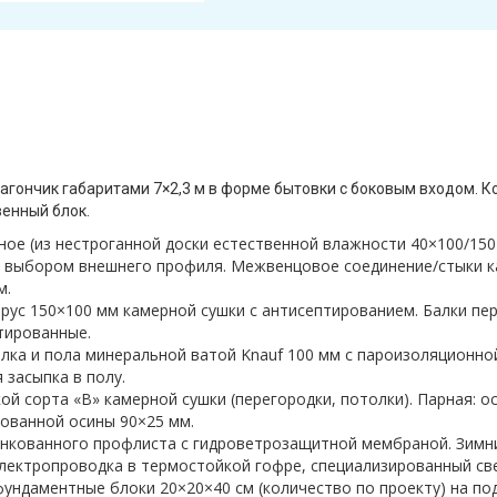
агончик габаритами 7×2,3 м в форме бытовки с боковым входом. 
венный блок.
сное (из нестроганной доски естественной влажности 40×100/15
 с выбором внешнего профиля. Межвенцовое соединение/стыки 
м.
брус 150×100 мм камерной сушки с антисептированием. Балки пер
тированные.
толка и пола минеральной ватой Knauf 100 мм с пароизоляционн
засыпка в полу.
ой сорта «В» камерной сушки (перегородки, потолки). Парная: 
ованной осины 90×25 мм.
цинкованного профлиста с гидроветрозащитной мембраной. Зимн
 Электропроводка в термостойкой гофре, специализированный св
 фундаментные блоки 20×20×40 см (количество по проекту) на п