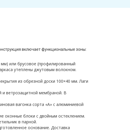
Конструкция включает функциональные зоны:
0 мм) или брусовое (профилированный
каркаса утеплены джутовым волокном.
екрытия из обрезной доски 100×40 мм. Лаги
ой и ветрозащитной мембраной. В
осиновая вагонка сорта «А» с алюминиевой
ие оконные блоки с двойным остеклением.
етильник в парной.
одготовленное основание. Доставка