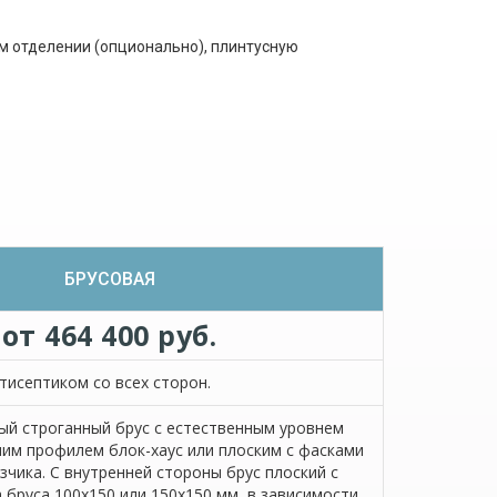
м отделении (опционально), плинтусную
БРУСОВАЯ
от 464 400 руб.
тисептиком со всех сторон.
й строганный брус с естественным уровнем
им профилем блок-хаус или плоским с фасками
азчика. С внутренней стороны брус плоский с
 бруса 100х150 или 150х150 мм, в зависимости