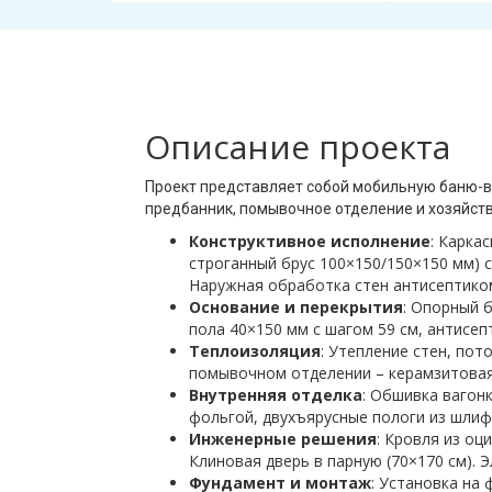
Описание проекта
Проект представляет собой мобильную баню-в
предбанник, помывочное отделение и хозяйст
Конструктивное исполнение
: Карка
строганный брус 100×150/150×150 мм)
Наружная обработка стен антисептико
Основание и перекрытия
: Опорный 
пола 40×150 мм с шагом 59 см, антисеп
Теплоизоляция
: Утепление стен, по
помывочном отделении – керамзитовая 
Внутренняя отделка
: Обшивка вагонк
фольгой, двухъярусные пологи из шлиф
Инженерные решения
: Кровля из о
Клиновая дверь в парную (70×170 см).
Фундамент и монтаж
: Установка на