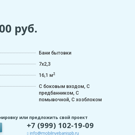
400
руб.
Бани бытовки
7х2,3
2
16,1 м
С боковым входом, С
предбанником, С
помывочной, С хозблоком
нировку или предложить свой проект
+7 (999) 102-19-09
info@mobilnyebanispb.ru