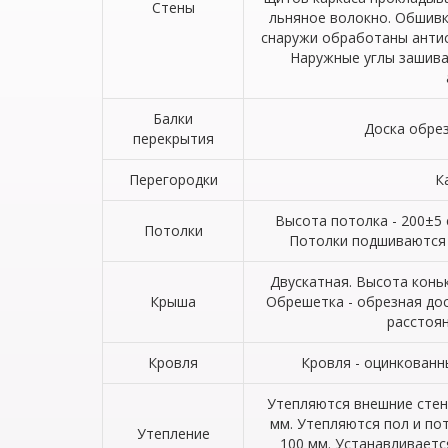
Стены
льняное волокно. Обшивк
снаружи обработаны антис
Наружные углы зашива
Балки
Доска обрез
перекрытия
Перегородки
К
Высота потолка - 200±5 
Потолки
Потолки подшиваются 
Двускатная. Высота коньк
Крыша
Обрешетка - обрезная дос
расстоян
Кровля
Кровля - оцинкованн
Утепляются внешние стен
мм. Утепляются пол и по
Утепление
100 мм. Устанавливает