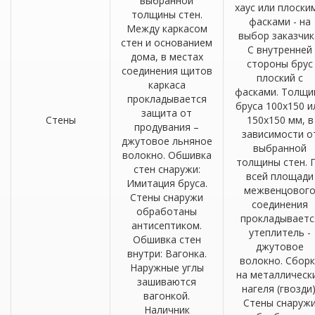
выбранной
хаус или плоски
толщины стен.
фасками - на
Между каркасом
выбор заказчик
стен и основанием
С внутренней
дома, в местах
стороны брус
соединения щитов
плоский с
каркаса
фасками. Толщи
прокладывается
бруса 100х150 и
защита от
Стены
150х150 мм, в
продувания –
зависимости о
джутовое льняное
выбранной
волокно. Обшивка
толщины стен. 
стен снаружи:
всей площади
Имитация бруса.
межвенцовог
Стены снаружи
соединения
обработаны
прокладываетс
антисептиком.
утеплитель -
Обшивка стен
джутовое
внутри: Вагонка.
волокно. Сборк
Наружные углы
на металлическ
зашиваются
нагеля (гвозди)
вагонкой.
Стены снаруж
Наличник