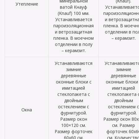
минеральной
(Knauf).
Утепление
ватой Кнауф
Устанавливает
(Knauf) 100 мм.
пароизоляционн
Устанавливается
и ветрозащитн
пароизоляционная
пленка. В моечн
и ветрозащитная
отделении в по
пленка. В моечном
– керамзит.
отделении в полу
– керамзит.
Устанавливаются
Устанавливают
зимние
зимние
деревянные
деревянные
оконные блоки с
оконные блоки 
имитацией
имитацией
стеклопакета с
стеклопакета 
двойным
двойным
остеклением с
остеклением с
Окна
фурнитурой.
фурнитурой.
Размер окон
Размер окон 80х
100×120 см.
см. Размер
Размер форточек
форточек 60х6
60х60 см.
см. Количеств