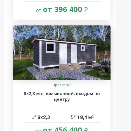
от 396 400
Проект №9
8х2,3 м с помывочной, входом по
центру
8х2,3
18,4
от 456 400